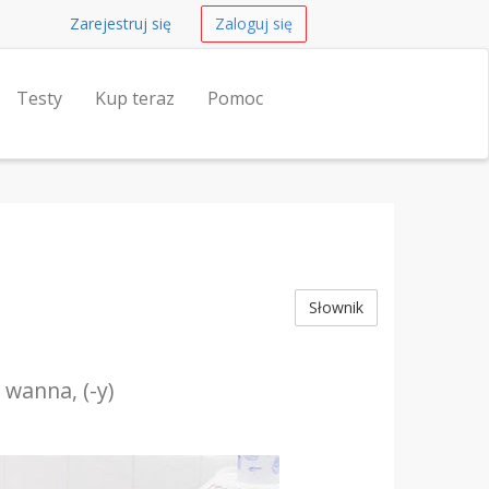
Zarejestruj się
Zaloguj się
Testy
Kup teraz
Pomoc
Słownik
-
wanna, (-y)